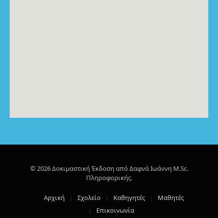
© 2026 Δοκιμαστική Έκδοση από Δαφνά Ιωάννη M.Sc.
Πληροφορικής.
Αρχική
Σχολείο
Καθηγητές
Μαθητές
Επικοινωνία