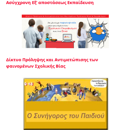
Ασύγχρονη Εξ’ αποστάσεως Εκπαίδευση
Δίκτυο Πρόληψης και Αντιμετώπισης των
φαινομένων Σχολικής Βίας