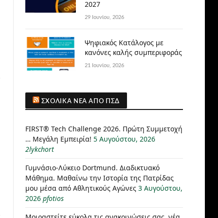
2027
29 Ιουνίου, 2026
Ψηφιακός Κατάλογος με
κανόνες καλής συμπεριφοράς
21 Ιουνίου, 2026
ΣΧΟΛΙΚΆ ΝΈΑ ΑΠΌ ΠΣΔ
FIRST® Tech Challenge 2026. Πρώτη Συμμετοχή
… Μεγάλη Εμπειρία!
5 Αυγούστου, 2026
2lykchort
Γυμνάσιο-Λύκειο Dortmund. Διαδικτυακό
Μάθημα. Μαθαίνω την Ιστορία της Πατρίδας
μου μέσα από Αθλητικούς Αγώνες
3 Αυγούστου,
2026
pfotios
Μοιραστείτε εύκολα τις ανακοινώσεις σας, νέα