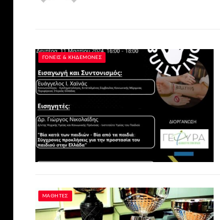
ΓΟΝΕΊΣ & ΚΗΔΕΜΌΝΕΣ
ΜΑΘΗΤΈΣ