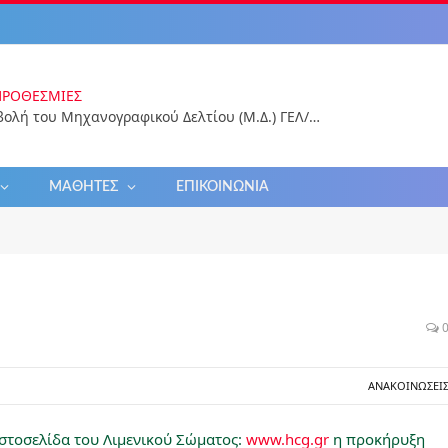
ΠΡΟΘΕΣΜΊΕΣ
Ηλεκτρονική υποβολή του Μηχανογραφικού Δελτίου (Μ.Δ.) ΓΕΛ/ΕΠΑΛ 2026 για εισαγωγή στην Τριτοβάθμια Εκπαίδευση
ΜΑΘΗΤΈΣ
ΕΠΙΚΟΙΝΩΝΊΑ
ΑΝΑΚΟΙΝΏΣΕΙ
ιστοσελίδα του Λιμενικού Σώματος:
www.hcg.gr
η προκήρυξη