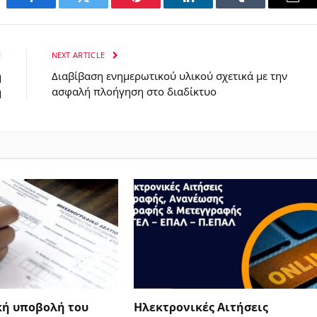
Facebook
Twitter
Pinterest
LinkedIn
Tumblr
Emai
E
NEXT ARTICLE
ή
Διαβίβαση ενημερωτικού υλικού σχετικά με την
η
ασφαλή πλοήγηση στο διαδίκτυο
κή υποβολή του
Ηλεκτρονικές Αιτήσεις