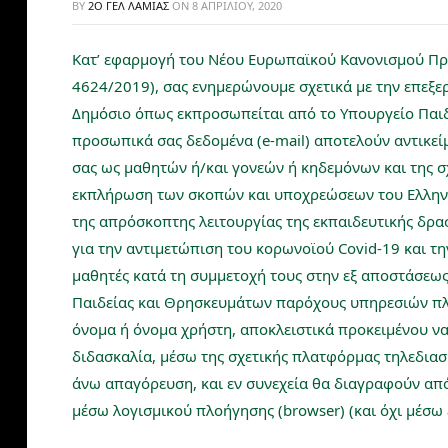
BY
2Ο ΓΕΛ ΛΑΜΊΑΣ
ON
8 ΑΠΡΙΛΊΟΥ, 2020
Κατ’ εφαρμογή του Νέου Ευρωπαϊκού Κανονισμού Π
4624/2019), σας ενημερώνουμε σχετικά με την επεξ
Δημόσιο όπως εκπροσωπείται από το Υπουργείο Παιδ
προσωπικά σας δεδομένα (e-mail) αποτελούν αντικεί
σας ως μαθητών ή/και γονεών ή κηδεμόνων και της σχ
εκπλήρωση των σκοπών και υποχρεώσεων του Ελληνικο
της απρόσκοπτης λειτουργίας της εκπαιδευτικής δρ
για την αντιμετώπιση του κορωνοϊού Covid-19 και τ
μαθητές κατά τη συμμετοχή τους στην εξ αποστάσεω
Παιδείας και Θρησκευμάτων παρόχους υπηρεσιών πλη
όνομα ή όνομα χρήστη, αποκλειστικά προκειμένου να
διδασκαλία, μέσω της σχετικής πλατφόρμας τηλεδιασκ
άνω απαγόρευση, και εν συνεχεία θα διαγραφούν απ
μέσω λογισμικού πλοήγησης (browser) (και όχι μέσω