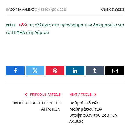
BY
2Ο ΓΕΛ ΛΑΜΊΑΣ
ON
13 ΙΟΥΝΊΟΥ, 2023
ΑΝΑΚΟΙΝΏΣΕΙΣ
Δείτε
εδώ
τις αλλαγές στο πρόγραμμα των δοκιμασιών για
τα ΤΕΦΑΑ στη Λάρισα
Facebook
Twitter
Pinterest
LinkedIn
Tumblr
Email
PREVIOUS ARTICLE
NEXT ARTICLE
ΟΔΗΓΙΕΣ ΓΙΑ ΕΠΙΤΗΡΗΤΕΣ
Βαθμοί Ειδικών
ΑΓΓΛΙΚΩΝ
Μαθημάτων των
υποψηφίων του 2ου ΓΕΛ
Λαμίας