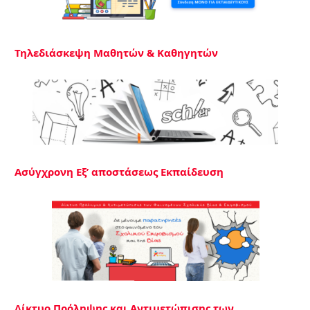
Τηλεδιάσκεψη Μαθητών & Καθηγητών
Ασύγχρονη Εξ’ αποστάσεως Εκπαίδευση
Δίκτυο Πρόληψης και Αντιμετώπισης των