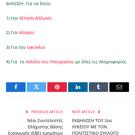
ΔΗΛΩΣΗ. Για να δείτε:
1) την
Αίτηση-Δήλωση
2) Για
οδηγίες
3) Για την
εγκύκλιο
4) Για τη
σελίδα του Υπουργείου
με όλες τις πληροφορίες
Facebook
Twitter
Pinterest
LinkedIn
Tumblr
Email
PREVIOUS ARTICLE
NEXT ARTICLE
Νέοι Συντελεστές
ΕΚΔΗΛΩΣΗ ΤΟΥ 2ου
Ελάχιστης Βάσης
ΛΥΚΕΙΟΥ ΜΕ ΤΟΝ
Εισαγωγής (ΕΒΕ) τμημάτων
ΠΟΛΙΤΙΣΤΙΚΟ ΣΥΛΛΟΓΟ