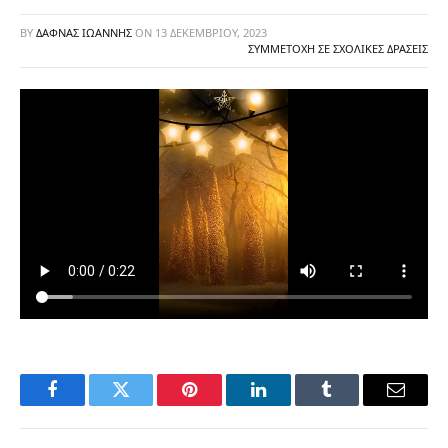
BY
ΔΑΦΝΆΣ ΙΩΆΝΝΗΣ
ON
13 ΔΕΚΕΜΒΡΊΟΥ, 2023
ΣΥΜΜΕΤΟΧΉ ΣΕ ΣΧΟΛΙΚΈΣ ΔΡΆΣΕΙΣ
Facebook
Twitter
Pinterest
LinkedIn
Tumblr
Email