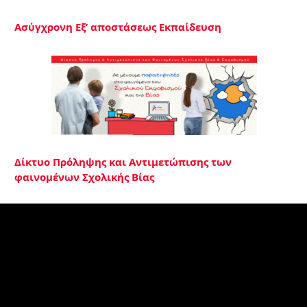
Ασύγχρονη Εξ’ αποστάσεως Εκπαίδευση
Δίκτυο Πρόληψης και Αντιμετώπισης των
φαινομένων Σχολικής Βίας