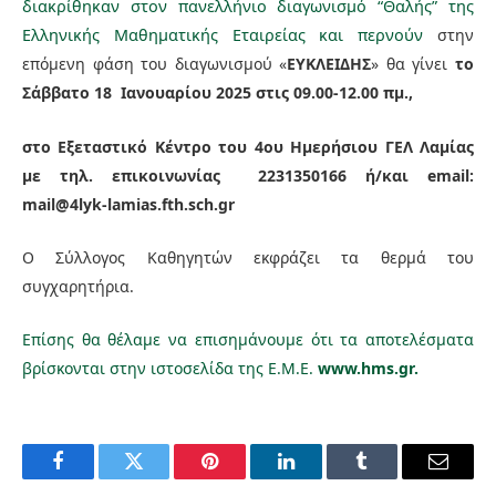
διακρίθηκαν στον πανελλήνιο διαγωνισμό “Θαλής” της
Ελληνικής Μαθηματικής Εταιρείας και περνούν
στην
επόμενη φάση
του διαγωνισμού «
ΕΥΚΛΕΙΔΗΣ
» θα γίνει
το
Σάββατο 18 Ιανουαρίου 2025 στις 09.00-12.00 πμ.,
στο Εξεταστικό Κέντρο του 4ου Ημερήσιου ΓΕΛ Λαμίας
με τηλ. επικοινωνίας 2231350166 ή/και email:
mail@4lyk-lamias.fth.sch.gr
Ο Σύλλογος Καθηγητών εκφράζει τα θερμά του
συγχαρητήρια.
Επίσης θα θέλαμε να επισημάνουμε ότι τα αποτελέσματα
βρίσκονται στην ιστοσελίδα της Ε.Μ.Ε.
www
.hms.gr.
Facebook
Twitter
Pinterest
LinkedIn
Tumblr
Email