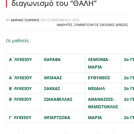
διαγωνισμό του “ΘΑΛΗ”
BY
ΔΑΦΝΆΣ ΙΩΆΝΝΗΣ
ON
15 ΙΑΝΟΥΑΡΊΟΥ, 2025
ΜΑΘΗΤΈΣ
,
ΣΥΜΜΕΤΟΧΉ ΣΕ ΣΧΟΛΙΚΈΣ ΔΡΆΣΕΙΣ
Οι μαθητές
Α΄ΛΥΚΕΙΟΥ
ΚΑΡΑΒΑ
ΛΕΜΟΝΙΑ-
2ο Γ
ΜΑΡΙΑ
Α΄ΛΥΚΕΙΟΥ
ΜΠΑΚΑΣ
ΕΥΘΥΜΙΟΣ
2ο Γ
Β΄ΛΥΚΕΙΟΥ
ΣΑΚΚΑΣ
ΜΙΧΑΗΛ
2ο Γ
Β΄ΛΥΚΕΙΟΥ
ΣΙΑΚΑΒΕΛΛΑΣ
ΑΘΑΝΑΣΙΟΣ-
2ο Γ
ΘΕΜΙΣΤΟΚΛΗΣ
Γ΄ΛΥΚΕΙΟΥ
ΜΠΑΡΤΣΩΚΑ
ΜΑΡΙΑ
2ο Γ