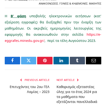
ΑΝΑΚΟΙΝΏΣΕΙΣ
,
ΓΟΝΕΊΣ & ΚΗΔΕΜΌΝΕΣ
,
ΜΑΘΗΤΈΣ
Η
Β’ φάση
υποβολής ηλεκτρονικών αιτήσεων (κατ’
εξαίρεση εγγραφές) θα διεξαχθεί πριν την έναρξη των
μαθημάτων. Οι ακριβείς ημερομηνίες λειτουργίας της
εφαρμογής θα ανακοινωθούν στην σελίδα
https://e-
eggrafes.minedu.gov.gr/
, περί τα τέλη Αυγούστου 2023.
Facebook
Twitter
Pinterest
LinkedIn
Tumblr
Email
PREVIOUS ARTICLE
NEXT ARTICLE
Επιτυχόντες του 2ου ΓΕΛ
Καθορισμός εξεταστέας
Λαμίας – 2023
ύλης για το έτος 2024 για
τα μαθήματα που
εξετάζονται πανελλαδικά