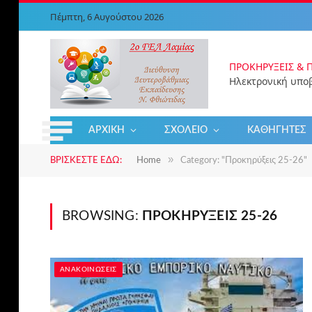
Πέμπτη, 6 Αυγούστου 2026
ΠΡΟΚΗΡΎΞΕΙΣ & 
ΑΡΧΙΚΉ
ΣΧΟΛΕΊΟ
ΚΑΘΗΓΗΤΈΣ
»
ΒΡΊΣΚΕΣΤΕ ΕΔΏ:
Home
Category: "Προκηρύξεις 25-26"
BROWSING:
ΠΡΟΚΗΡΎΞΕΙΣ 25-26
ΑΝΑΚΟΙΝΏΣΕΙΣ