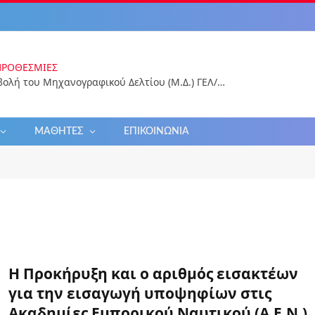
ΠΡΟΘΕΣΜΊΕΣ
Ηλεκτρονική υποβολή του Μηχανογραφικού Δελτίου (Μ.Δ.) ΓΕΛ/ΕΠΑΛ 2026 για εισαγωγή στην Τριτοβάθμια Εκπαίδευση
ΜΑΘΗΤΈΣ
ΕΠΙΚΟΙΝΩΝΊΑ
Η Προκήρυξη και ο αριθμός εισακτέων
για την εισαγωγή υποψηφίων στις
Ακαδημίες Εμπορικού Ναυτικού (Α.Ε.Ν.)