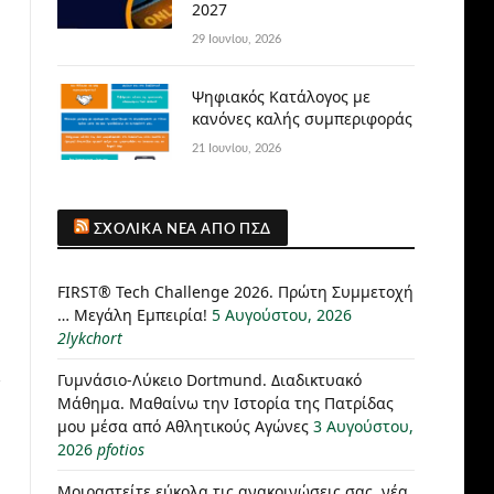
2027
29 Ιουνίου, 2026
Ψηφιακός Κατάλογος με
κανόνες καλής συμπεριφοράς
21 Ιουνίου, 2026
ΣΧΟΛΙΚΆ ΝΈΑ ΑΠΌ ΠΣΔ
FIRST® Tech Challenge 2026. Πρώτη Συμμετοχή
… Μεγάλη Εμπειρία!
5 Αυγούστου, 2026
2lykchort
Γυμνάσιο-Λύκειο Dortmund. Διαδικτυακό
Μάθημα. Μαθαίνω την Ιστορία της Πατρίδας
μου μέσα από Αθλητικούς Αγώνες
3 Αυγούστου,
2026
pfotios
Μοιραστείτε εύκολα τις ανακοινώσεις σας, νέα