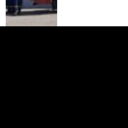
Προκήρυξη διαγωνισμού
για την εισαγωγή και
κατάταξη κατά το
Ακαδημαϊκό Έτος 2026 –
2027 σπουδαστών- τριών
στα Ανώτατα
Στρατιωτικά
Εκπαιδευτικά Ιδρύματα
(ΑΣΕΙ), στη Στρατιωτική
Σχολή Αξιωματικών
Σωμάτων (ΣΣΑΣ), στη