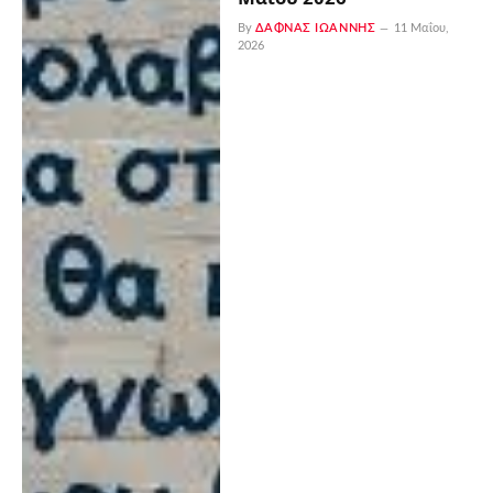
By
ΔΑΦΝΆΣ ΙΩΆΝΝΗΣ
11 Μαΐου,
2026