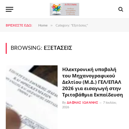
»
ΒΡΊΣΚΕΣΤΕ ΕΔΏ:
Home
Category: "Εξετάσεις"
BROWSING:
ΕΞΕΤΆΣΕΙΣ
Ηλεκτρονική υποβολή
του Μηχανογραφικού
Δελτίου (Μ.Δ.) ΓΕΛ/ΕΠΑΛ
2026 για εισαγωγή στην
Τριτοβάθμια Εκπαίδευση
By
ΔΑΦΝΆΣ ΙΩΆΝΝΗΣ
7 Ιουλίου,
2026