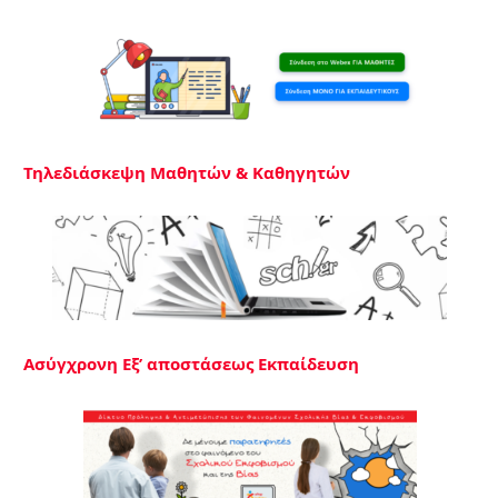
Τηλεδιάσκεψη Μαθητών & Καθηγητών
Ασύγχρονη Εξ’ αποστάσεως Εκπαίδευση