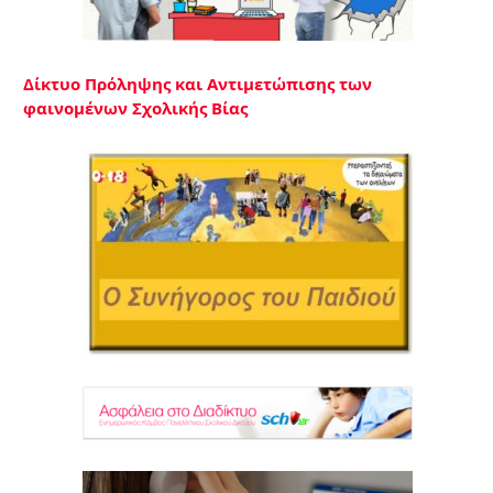
Δίκτυο Πρόληψης και Αντιμετώπισης των
φαινομένων Σχολικής Βίας