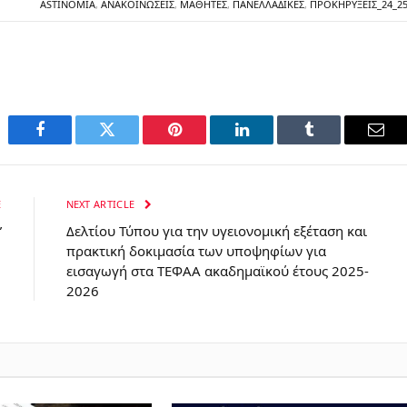
ASTINOMIA
,
ΑΝΑΚΟΙΝΏΣΕΙΣ
,
ΜΑΘΗΤΈΣ
,
ΠΑΝΕΛΛΑΔΙΚΈΣ
,
ΠΡΟΚΗΡΎΞΕΙΣ_24_2
Facebook
Twitter
Pinterest
LinkedIn
Tumblr
Emai
E
NEXT ARTICLE
”
Δελτίου Τύπου για την υγειονομική εξέταση και
πρακτική δοκιμασία των υποψηφίων για
εισαγωγή στα ΤΕΦΑΑ ακαδημαϊκού έτους 2025-
2026