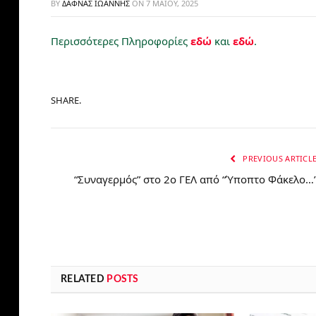
BY
ΔΑΦΝΆΣ ΙΩΆΝΝΗΣ
ON
7 ΜΑΪ́ΟΥ, 2025
Περισσότερες Πληροφορίες
εδώ
και
εδώ
.
SHARE.
PREVIOUS ARTICL
“Συναγερμός” στο 2ο ΓΕΛ από “Ύποπτο Φάκελο…
RELATED
POSTS