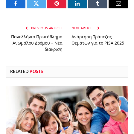
Facebook
Twitter
Pinterest
LinkedIn
Tumblr
Email
PREVIOUS ARTICLE
NEXT ARTICLE
Πανελλήνιο Πρωτάθλημα
Ανάρτηση Τράπεζας
Ανωμάλου Δρόμου – Νέα
Θεμάτων για το PISA 2025
διάκριση
RELATED
POSTS