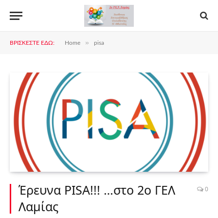
»
ΒΡΊΣΚΕΣΤΕ ΕΔΏ:
Home
pisa
Έρευνα PISA!!! …στο 2o ΓΕΛ
0
Λαμίας