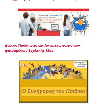
Δίκτυο Πρόληψης και Αντιμετώπισης των
φαινομένων Σχολικής Βίας