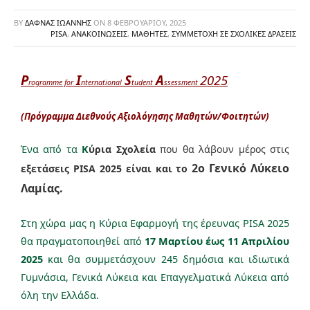
BY
ΔΑΦΝΆΣ ΙΩΆΝΝΗΣ
ON
8 ΦΕΒΡΟΥΑΡΊΟΥ, 2025
PISA
,
ΑΝΑΚΟΙΝΏΣΕΙΣ
,
ΜΑΘΗΤΈΣ
,
ΣΥΜΜΕΤΟΧΉ ΣΕ ΣΧΟΛΙΚΈΣ ΔΡΆΣΕΙΣ
P
I
S
A
2025
rogramme for
nternational
tudent
ssessment
(Πρόγραμμα Διεθνούς Αξιολόγησης Μαθητών/Φοιτητών)
Ένα από τα
Κ
ύρια Σχολεία
που θα λάβουν μέρος στις
2ο Γενικό Λύκειο
εξετάσεις PISA 2025 είναι και το
Λαμίας.
Στη χώρα μας η Κύρια Εφαρμογή της έρευνας PISA 2025
θα πραγματοποιηθεί από
17 Μαρτίου έως 11 Απριλίου
2025
και θα συμμετάσχουν 245 δημόσια και ιδιωτικά
Γυμνάσια, Γενικά Λύκεια και Επαγγελματικά Λύκεια από
όλη την Ελλάδα.