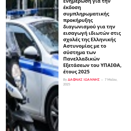
Ενημέρωση για την
έκδοση
συμπληρωματικής
προκήρυξης
διαγωνισμού για την
εισαγωγή ιδιωτών στις
σχολές της Ελληνικής
Αστυνομίας με το
σύστημα των
Πανελλαδικών
Εξετάσεων του ΥΠΑΙΘΑ,
έτους 2025
By
ΔΑΦΝΆΣ ΙΩΆΝΝΗΣ
7 Μαΐου,
2025