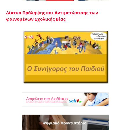
Δίκτυο Πρόληψης και Αντιμετώπισης των
φαινομένων Σχολικής Βίας