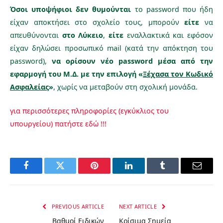
Όσοι υποψήφιοι δεν θυμούνται
το password που ήδη
είχαν αποκτήσει στο σχολείο τους, μπορούν
είτε
να
απευθύνονται
στο Λύκειο
,
είτε
εναλλακτικά και εφόσον
είχαν δηλώσει προσωπικό mail (κατά την απόκτηση του
password),
να ορίσουν νέο password μέσα από την
εφαρμογή του Μ.Δ. με την επιλογή «
Ξέχασα τον Κωδικό
Ασφαλείας
»
, χωρίς να μεταβούν στη σχολική μονάδα.
για περισσότερες πληροφορίες (εγκύκλιος του
υπουργείου) πατήστε εδώ !!!
Facebook
Twitter
Pinterest
LinkedIn
Tumblr
Email
PREVIOUS ARTICLE
NEXT ARTICLE
Βαθμοί Ειδικών
Κρίσιμα Σημεία