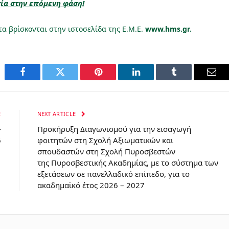
ία στην επόμενη φάση!
α βρίσκονται στην ιστοσελίδα της Ε.Μ.Ε.
www
.hms.gr.
Facebook
Twitter
Pinterest
LinkedIn
Tumblr
Emai
E
NEXT ARTICLE
-
Προκήρυξη Διαγωνισμού για την εισαγωγή
6
φοιτητών στη Σχολή Αξιωματικών και
σπουδαστών στη Σχολή Πυροσβεστών
της Πυροσβεστικής Ακαδημίας, με το σύστημα των
εξετάσεων σε πανελλαδικό επίπεδο, για το
ακαδημαϊκό έτος 2026 – 2027