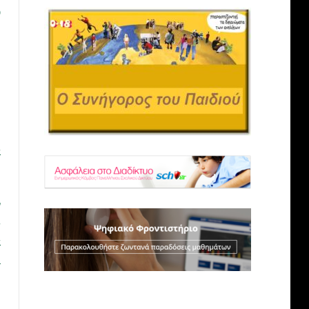
υ
α
ν
-
ά
ι