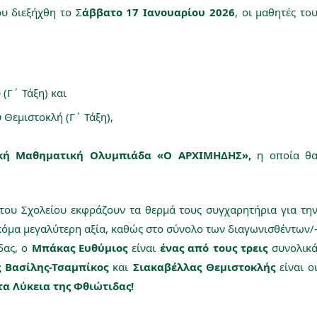
ου διεξήχθη το Σ
άββατο 17 Ιανουαρίου 2026
, οι μαθητές το
(Γ΄ Τάξη) και
 Θεμιστοκλή (Γ΄ Τάξη),
ική Μαθηματική Ολυμπιάδα «Ο ΑΡΧΙΜΗΔΗΣ»,
η οποία θ
του Σχολείου εκφράζουν τα θερμά τους συγχαρητήρια για τη
όμα μεγαλύτερη αξία, καθώς στο σύνολο των διαγωνισθέντων/
δας, ο
Μπάκας Ευθύμιος
είναι
ένας από τους τρεις
συνολικ
 Βασίλης-Τσαμπίκος
και
Σιακαβέλλας Θεμιστοκλής
είναι ο
τα Λύκεια της Φθιώτιδας!